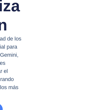
iza
n
ad de los
ial para
 Gemini,
les
r el
urando
 los más