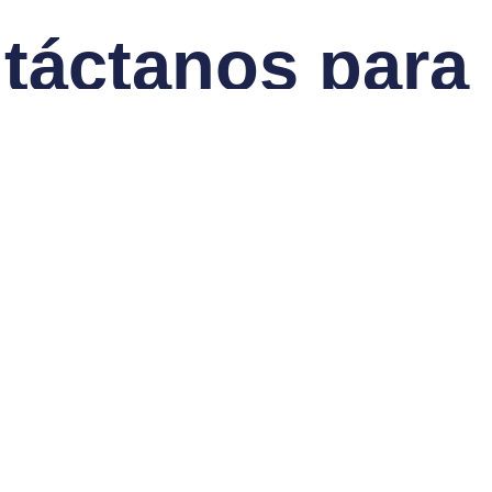
táctanos para
Información
Con más de 20 años de experiencia en el sector, Gemini se ha
consolidado como un líder en soluciones industriales en
Colombia. Nuestra relación con fabricantes de renombre
mundial nos permite ofrecerte consumibles de la más alta
calidad. Además, nuestro equipo está capacitado para
brindarte la asesoría técnica que necesitas, asegurando que
cada producto que elijas se adapte perfectamente a tus
requerimientos.
Contacta A Nuestro Equipo De Soporte Técnico Ahora.