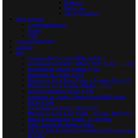
Robotica
Extracción
Aire Comprimido
Sobre nosotros
Correo Institucional
Intranet
CRM
Descargar Brochure
Contacto
Blog
Cortadora láser de metal HSG modelo C​
Enchapadora de Canto Felder G 380 – G 360 – G 330
Seccionadora Vertical Felder KV 925
Dobladora de Lámina APHS
Máquina de Corte Láser Chapa – Amada – Ensis AJ
Máquina de Corte Cizalla – Baykal – HGL
Sierra Escuadradora Felder K 500
Dobladora de Lámina Híbrida Amada HRB Series
Felder K 740
Enchapadora de Canto Felder G220
Máquina de Corte Láser Chapa – Baykal – BLS PRO
Sierras Escuadradoras Felder – K4 Perform
HSG Láser de Alta Potencia GFA
Felder K 740: La Sierra Escuadradora Profesional para
Tu Taller