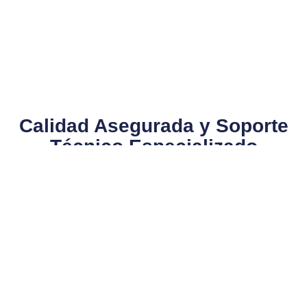
Calidad Asegurada y Soporte
Técnico Especializado​
En Gemini, no solo comercializamos consumibles de corte
láser de segunda mano; también brindamos asesoría técnica
especializada para ayudarte a seleccionar los productos que
mejor se adapten a tus necesidades. Nuestro equipo está
capacitado para ofrecerte soluciones personalizadas,
garantizando que obtengas el máximo rendimiento de cada
consumible. Además, contamos con un servicio de
mantenimiento preventivo y correctivo, asegurando que tus
equipos siempre estén en óptimas condiciones.