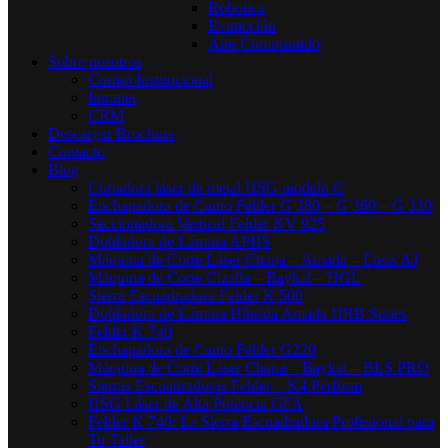
Robotica
Extracción
Aire Comprimido
Sobre nosotros
Correo Institucional
Intranet
CRM
Descargar Brochure
Contacto
Blog
Cortadora láser de metal HSG modelo C​
Enchapadora de Canto Felder G 380 – G 360 – G 330
Seccionadora Vertical Felder KV 925
Dobladora de Lámina APHS
Máquina de Corte Láser Chapa – Amada – Ensis AJ
Máquina de Corte Cizalla – Baykal – HGL
Sierra Escuadradora Felder K 500
Dobladora de Lámina Híbrida Amada HRB Series
Felder K 740
Enchapadora de Canto Felder G220
Máquina de Corte Láser Chapa – Baykal – BLS PRO
Sierras Escuadradoras Felder – K4 Perform
HSG Láser de Alta Potencia GFA
Felder K 740: La Sierra Escuadradora Profesional para
Tu Taller