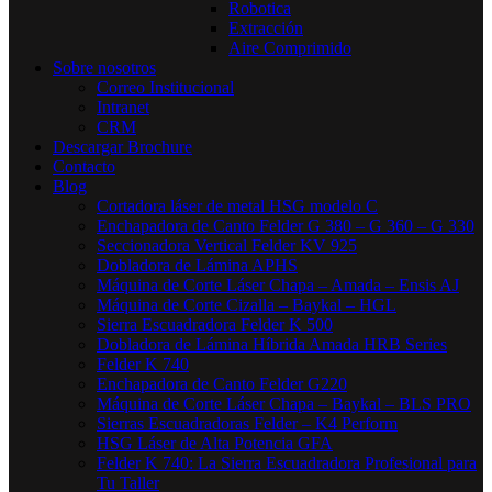
Robotica
Extracción
Aire Comprimido
Sobre nosotros
Correo Institucional
Intranet
CRM
Descargar Brochure
Contacto
Blog
Cortadora láser de metal HSG modelo C​
Enchapadora de Canto Felder G 380 – G 360 – G 330
Seccionadora Vertical Felder KV 925
Dobladora de Lámina APHS
Máquina de Corte Láser Chapa – Amada – Ensis AJ
Máquina de Corte Cizalla – Baykal – HGL
Sierra Escuadradora Felder K 500
Dobladora de Lámina Híbrida Amada HRB Series
Felder K 740
Enchapadora de Canto Felder G220
Máquina de Corte Láser Chapa – Baykal – BLS PRO
Sierras Escuadradoras Felder – K4 Perform
HSG Láser de Alta Potencia GFA
Felder K 740: La Sierra Escuadradora Profesional para
Tu Taller