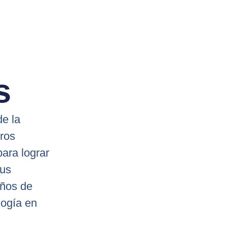
s
e la
ros
para lograr
tus
años de
logía en