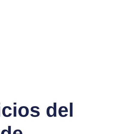
cios del
 de