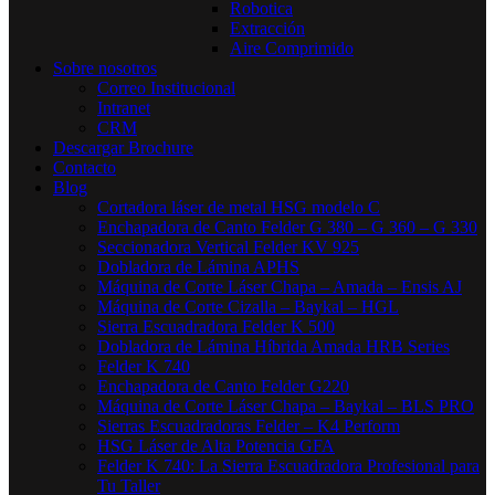
Robotica
Extracción
Aire Comprimido
Sobre nosotros
Correo Institucional
Intranet
CRM
Descargar Brochure
Contacto
Blog
Cortadora láser de metal HSG modelo C​
Enchapadora de Canto Felder G 380 – G 360 – G 330
Seccionadora Vertical Felder KV 925
Dobladora de Lámina APHS
Máquina de Corte Láser Chapa – Amada – Ensis AJ
Máquina de Corte Cizalla – Baykal – HGL
Sierra Escuadradora Felder K 500
Dobladora de Lámina Híbrida Amada HRB Series
Felder K 740
Enchapadora de Canto Felder G220
Máquina de Corte Láser Chapa – Baykal – BLS PRO
Sierras Escuadradoras Felder – K4 Perform
HSG Láser de Alta Potencia GFA
Felder K 740: La Sierra Escuadradora Profesional para
Tu Taller