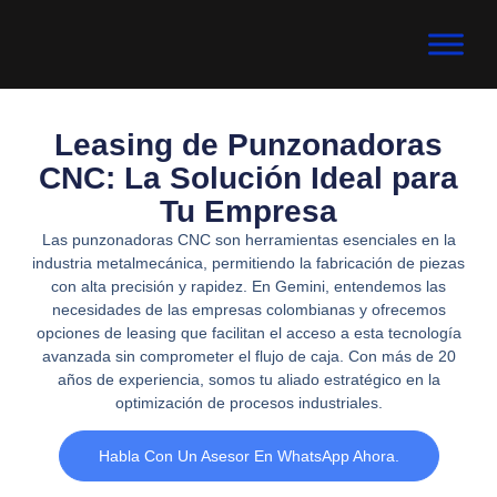
Leasing de Punzonadoras
CNC: La Solución Ideal para
Tu Empresa
Las punzonadoras CNC son herramientas esenciales en la
industria metalmecánica, permitiendo la fabricación de piezas
con alta precisión y rapidez. En Gemini, entendemos las
necesidades de las empresas colombianas y ofrecemos
opciones de leasing que facilitan el acceso a esta tecnología
avanzada sin comprometer el flujo de caja. Con más de 20
años de experiencia, somos tu aliado estratégico en la
optimización de procesos industriales.
Habla Con Un Asesor En WhatsApp Ahora.