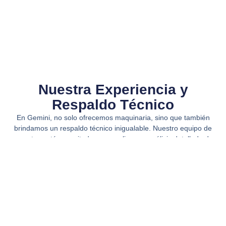
Nuestra Experiencia y
Respaldo Técnico​
En Gemini, no solo ofrecemos maquinaria, sino que también
brindamos un respaldo técnico inigualable. Nuestro equipo de
expertos está capacitado para realizar un análisis detallado de
tus necesidades y recomendarte la mejor solución de leasing
que se ajuste a tus requerimientos. Trabajamos con marcas
reconocidas a nivel mundial, asegurando que cada
punzonadora CNC que ofrecemos cumpla con los más altos
estándares de calidad y tecnología. Además, nuestro servicio
de instalación y capacitación garantiza que tu equipo esté listo
para operar desde el primer día.