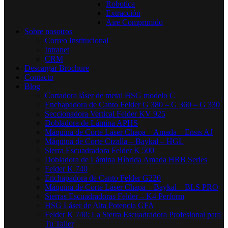
Robotica
Extracción
Aire Comprimido
Sobre nosotros
Correo Institucional
Intranet
CRM
Descargar Brochure
Contacto
Blog
Cortadora láser de metal HSG modelo C​
Enchapadora de Canto Felder G 380 – G 360 – G 330
Seccionadora Vertical Felder KV 925
Dobladora de Lámina APHS
Máquina de Corte Láser Chapa – Amada – Ensis AJ
Máquina de Corte Cizalla – Baykal – HGL
Sierra Escuadradora Felder K 500
Dobladora de Lámina Híbrida Amada HRB Series
Felder K 740
Enchapadora de Canto Felder G220
Máquina de Corte Láser Chapa – Baykal – BLS PRO
Sierras Escuadradoras Felder – K4 Perform
HSG Láser de Alta Potencia GFA
Felder K 740: La Sierra Escuadradora Profesional para
Tu Taller