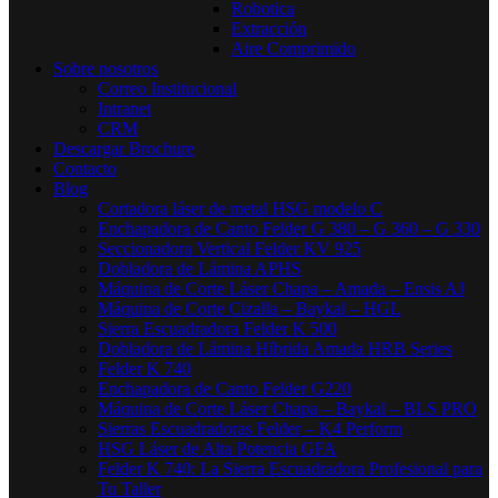
Robotica
Extracción
Aire Comprimido
Sobre nosotros
Correo Institucional
Intranet
CRM
Descargar Brochure
Contacto
Blog
Cortadora láser de metal HSG modelo C​
Enchapadora de Canto Felder G 380 – G 360 – G 330
Seccionadora Vertical Felder KV 925
Dobladora de Lámina APHS
Máquina de Corte Láser Chapa – Amada – Ensis AJ
Máquina de Corte Cizalla – Baykal – HGL
Sierra Escuadradora Felder K 500
Dobladora de Lámina Híbrida Amada HRB Series
Felder K 740
Enchapadora de Canto Felder G220
Máquina de Corte Láser Chapa – Baykal – BLS PRO
Sierras Escuadradoras Felder – K4 Perform
HSG Láser de Alta Potencia GFA
Felder K 740: La Sierra Escuadradora Profesional para
Tu Taller