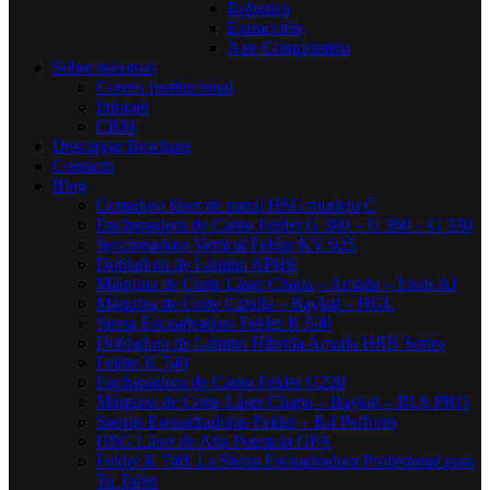
Robotica
Extracción
Aire Comprimido
Sobre nosotros
Correo Institucional
Intranet
CRM
Descargar Brochure
Contacto
Blog
Cortadora láser de metal HSG modelo C​
Enchapadora de Canto Felder G 380 – G 360 – G 330
Seccionadora Vertical Felder KV 925
Dobladora de Lámina APHS
Máquina de Corte Láser Chapa – Amada – Ensis AJ
Máquina de Corte Cizalla – Baykal – HGL
Sierra Escuadradora Felder K 500
Dobladora de Lámina Híbrida Amada HRB Series
Felder K 740
Enchapadora de Canto Felder G220
Máquina de Corte Láser Chapa – Baykal – BLS PRO
Sierras Escuadradoras Felder – K4 Perform
HSG Láser de Alta Potencia GFA
Felder K 740: La Sierra Escuadradora Profesional para
Tu Taller