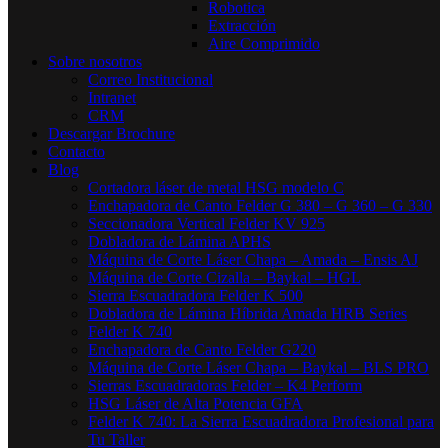
Robotica
Extracción
Aire Comprimido
Sobre nosotros
Correo Institucional
Intranet
CRM
Descargar Brochure
Contacto
Blog
Cortadora láser de metal HSG modelo C​
Enchapadora de Canto Felder G 380 – G 360 – G 330
Seccionadora Vertical Felder KV 925
Dobladora de Lámina APHS
Máquina de Corte Láser Chapa – Amada – Ensis AJ
Máquina de Corte Cizalla – Baykal – HGL
Sierra Escuadradora Felder K 500
Dobladora de Lámina Híbrida Amada HRB Series
Felder K 740
Enchapadora de Canto Felder G220
Máquina de Corte Láser Chapa – Baykal – BLS PRO
Sierras Escuadradoras Felder – K4 Perform
HSG Láser de Alta Potencia GFA
Felder K 740: La Sierra Escuadradora Profesional para
Tu Taller