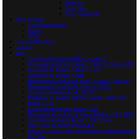
Robotica
Extracción
Aire Comprimido
Sobre nosotros
Correo Institucional
Intranet
CRM
Descargar Brochure
Contacto
Blog
Cortadora láser de metal HSG modelo C​
Enchapadora de Canto Felder G 380 – G 360 – G 330
Seccionadora Vertical Felder KV 925
Dobladora de Lámina APHS
Máquina de Corte Láser Chapa – Amada – Ensis AJ
Máquina de Corte Cizalla – Baykal – HGL
Sierra Escuadradora Felder K 500
Dobladora de Lámina Híbrida Amada HRB Series
Felder K 740
Enchapadora de Canto Felder G220
Máquina de Corte Láser Chapa – Baykal – BLS PRO
Sierras Escuadradoras Felder – K4 Perform
HSG Láser de Alta Potencia GFA
Felder K 740: La Sierra Escuadradora Profesional para
Tu Taller