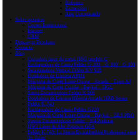
Robotica
Extracción
Aire Comprimido
Sobre nosotros
Correo Institucional
Intranet
CRM
Descargar Brochure
Contacto
Blog
Cortadora láser de metal HSG modelo C​
Enchapadora de Canto Felder G 380 – G 360 – G 330
Seccionadora Vertical Felder KV 925
Dobladora de Lámina APHS
Máquina de Corte Láser Chapa – Amada – Ensis AJ
Máquina de Corte Cizalla – Baykal – HGL
Sierra Escuadradora Felder K 500
Dobladora de Lámina Híbrida Amada HRB Series
Felder K 740
Enchapadora de Canto Felder G220
Máquina de Corte Láser Chapa – Baykal – BLS PRO
Sierras Escuadradoras Felder – K4 Perform
HSG Láser de Alta Potencia GFA
Felder K 740: La Sierra Escuadradora Profesional para
Tu Taller