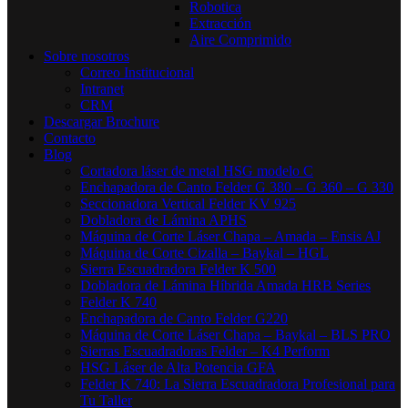
Robotica
Extracción
Aire Comprimido
Sobre nosotros
Correo Institucional
Intranet
CRM
Descargar Brochure
Contacto
Blog
Cortadora láser de metal HSG modelo C​
Enchapadora de Canto Felder G 380 – G 360 – G 330
Seccionadora Vertical Felder KV 925
Dobladora de Lámina APHS
Máquina de Corte Láser Chapa – Amada – Ensis AJ
Máquina de Corte Cizalla – Baykal – HGL
Sierra Escuadradora Felder K 500
Dobladora de Lámina Híbrida Amada HRB Series
Felder K 740
Enchapadora de Canto Felder G220
Máquina de Corte Láser Chapa – Baykal – BLS PRO
Sierras Escuadradoras Felder – K4 Perform
HSG Láser de Alta Potencia GFA
Felder K 740: La Sierra Escuadradora Profesional para
Tu Taller