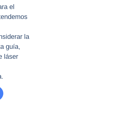
ra el
ntendemos
nsiderar la
a guía,
e láser
a.