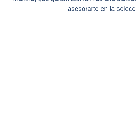
asesorarte en la selec
¿Por Qué Ele
El corte láser CN
fabricación de ma
carrocería con alt
fabricación de m
fundamentales pa