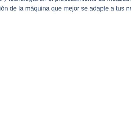
ción de la máquina que mejor se adapte a tus n
gir Gemini para Tu Cor
C se aplica en diversas industrias, incluyendo la automotriz, la
quinaria. Por ejemplo, en la industria automotriz, se utiliza par
a precisión, lo que resulta en un ensamblaje más eficiente y de m
aquinaria, el corte láser permite la creación de componentes 
ra el funcionamiento de diversas máquinas, garantizando un re