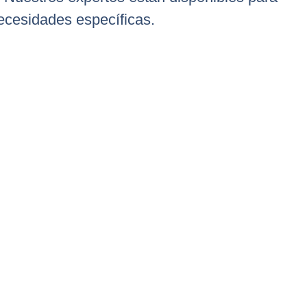
ecesidades específicas.
te Láser CNC?
 construcción y la
a cortar piezas de
ejor calidad. En la
complejos que son
ndimiento óptimo.