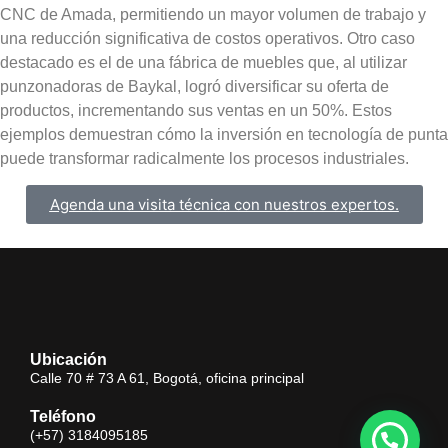
CNC de Amada, permitiendo un mayor volumen de trabajo y
una reducción significativa de costos operativos. Otro caso
destacado es el de una fábrica de muebles que, al utilizar
punzonadoras de Baykal, logró diversificar su oferta de
productos, incrementando sus ventas en un 50%. Estos
ejemplos demuestran cómo la inversión en tecnología de punta
puede transformar radicalmente los procesos industriales.
Agenda una visita técnica con nuestros expertos.
Ubicación
Calle 70 # 73 A 61, Bogotá, oficina principal
Teléfono
(+57) 3184095185