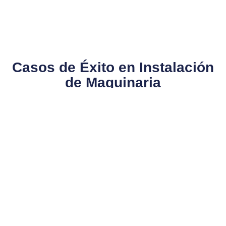
Casos de Éxito en Instalación
de Maquinaria​
En Gemini, hemos trabajado con diversas industrias, desde la
metalmecánica hasta la madera, implementando soluciones de
instalación de maquinaria industrial que han transformado la
producción de nuestros clientes. Por ejemplo, en un proyecto
reciente para una fábrica de muebles, realizamos la instalación
de una línea de corte y enchapado que permitió aumentar la
producción en un 30% en solo tres meses. Estos resultados
son posibles gracias a nuestro enfoque meticuloso y a la
experiencia de nuestro equipo técnico.