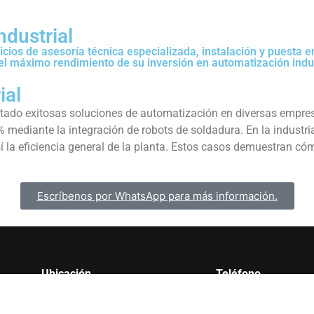
ndustrial
ios de asesoría técnica especializada, instalación y puesta 
el máximo rendimiento de su inversión en automatización indus
ial
tado exitosas soluciones de automatización en diversas empres
 mediante la integración de robots de soldadura. En la indus
í la eficiencia general de la planta. Estos casos demuestran c
Escríbenos por WhatsApp para más información.
Ubicación
Teléfono
Calle 70 # 73 A 61, Bogotá, oficina
(+57) 3184095185
principal