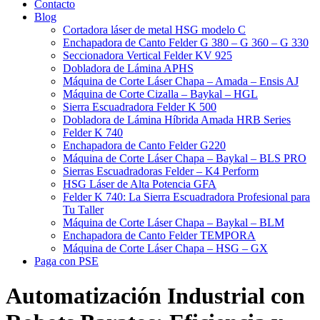
Contacto
Blog
Cortadora láser de metal HSG modelo C​
Enchapadora de Canto Felder G 380 – G 360 – G 330
Seccionadora Vertical Felder KV 925
Dobladora de Lámina APHS
Máquina de Corte Láser Chapa – Amada – Ensis AJ
Máquina de Corte Cizalla – Baykal – HGL
Sierra Escuadradora Felder K 500
Dobladora de Lámina Híbrida Amada HRB Series
Felder K 740
Enchapadora de Canto Felder G220
Máquina de Corte Láser Chapa – Baykal – BLS PRO
Sierras Escuadradoras Felder – K4 Perform
HSG Láser de Alta Potencia GFA
Felder K 740: La Sierra Escuadradora Profesional para
Tu Taller
Máquina de Corte Láser Chapa – Baykal – BLM
Enchapadora de Canto Felder TEMPORA
Máquina de Corte Láser Chapa – HSG – GX
Paga con PSE
Automatización Industrial con