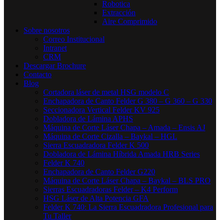
Robotica
Extracción
Aire Comprimido
Sobre nosotros
Correo Institucional
Intranet
CRM
Descargar Brochure
Contacto
Blog
Cortadora láser de metal HSG modelo C​
Enchapadora de Canto Felder G 380 – G 360 – G 330
Seccionadora Vertical Felder KV 925
Dobladora de Lámina APHS
Máquina de Corte Láser Chapa – Amada – Ensis AJ
Máquina de Corte Cizalla – Baykal – HGL
Sierra Escuadradora Felder K 500
Dobladora de Lámina Híbrida Amada HRB Series
Felder K 740
Enchapadora de Canto Felder G220
Máquina de Corte Láser Chapa – Baykal – BLS PRO
Sierras Escuadradoras Felder – K4 Perform
HSG Láser de Alta Potencia GFA
Felder K 740: La Sierra Escuadradora Profesional para
Tu Taller