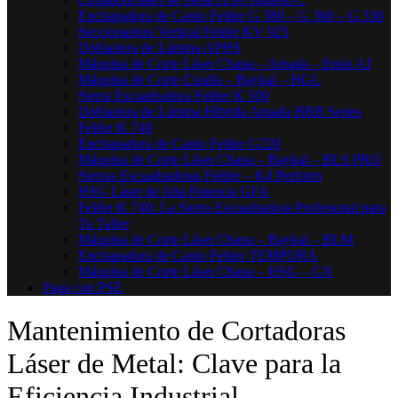
Enchapadora de Canto Felder G 380 – G 360 – G 330
Seccionadora Vertical Felder KV 925
Dobladora de Lámina APHS
Máquina de Corte Láser Chapa – Amada – Ensis AJ
Máquina de Corte Cizalla – Baykal – HGL
Sierra Escuadradora Felder K 500
Dobladora de Lámina Híbrida Amada HRB Series
Felder K 740
Enchapadora de Canto Felder G220
Máquina de Corte Láser Chapa – Baykal – BLS PRO
Sierras Escuadradoras Felder – K4 Perform
HSG Láser de Alta Potencia GFA
Felder K 740: La Sierra Escuadradora Profesional para
Tu Taller
Máquina de Corte Láser Chapa – Baykal – BLM
Enchapadora de Canto Felder TEMPORA
Máquina de Corte Láser Chapa – HSG – GX
Paga con PSE
Mantenimiento de Cortadoras
Láser de Metal: Clave para la
Eficiencia Industrial