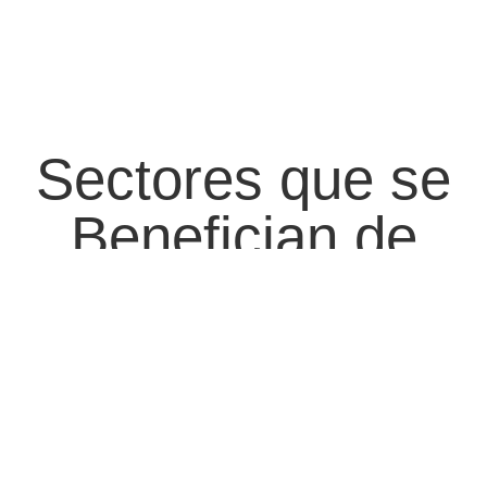
Sectores que se
Benefician de
Nuestros
Equipos
Los equipos de corte láser económico son ideales para una
amplia gama de aplicaciones. En el sector metalmecánico,
permiten el corte de chapas y piezas metálicas con gran